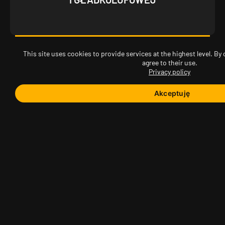
This site uses cookies to provide services at the highest level. By 
agree to their use.
Privacy policy
BROŃ SAMOCZYNNĄ (KARABINKI,
PISTOLETY MASZYNOWE)
Akceptuję
Parking na 40 samochodów