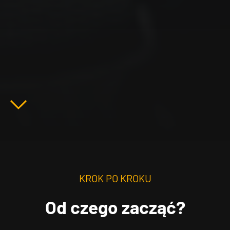
Przewiń
w dół
KROK PO KROKU
Od czego zacząć?