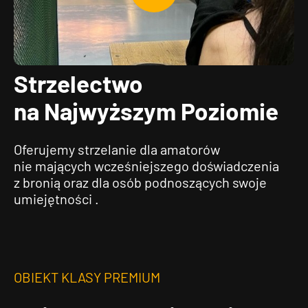
d
w
t
ó
Strzelectwo
r
z
na Najwyższym Poziomie
w
i
d
Oferujemy strzelanie dla amatorów
e
nie mających wcześniejszego doświadczenia
o
z bronią oraz dla osób podnoszących swoje
umiejętności .
OBIEKT KLASY PREMIUM