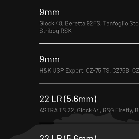
9mm
Glock 48, Beretta 92FS, Tanfoglio St
Stribog RSK
9mm
H&K USP Expert, CZ-75 TS, CZ75B, C
22 LR (5,6mm)
ASTRA TS 22, Glock 44, GSG Firefly, Br
22 LR (5,6mm)