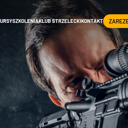
URSY
SZKOLENIA
KLUB STRZELECKI
KONTAKT
ZAREZ