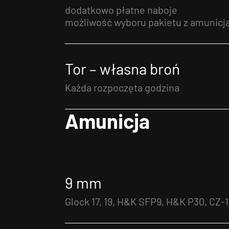
dodatkowo płatne naboje
możliwość wyboru pakietu z amunicj
Tor – własna broń
Każda rozpoczęta godzina
Amunicja
9 mm
Glock 17, 19, H&K SFP9, H&K P30, CZ-