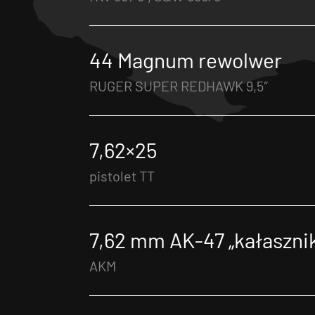
44 Magnum rewolwer
RUGER SUPER REDHAWK 9,5″
7,62×25
pistolet TT
7,62 mm AK-47 „kałaszni
AKM