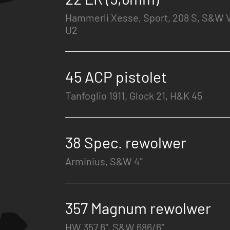
Hammerli Xesse, Sport, 208 S, S&W 
U2
45 ACP pistolet
Tanfoglio 1911, Glock 21, H&K 45
38 Spec. rewolwer
Arminius, S&W 4’’
357 Magnum rewolwer
HW 357 6″, S&W 686/6″