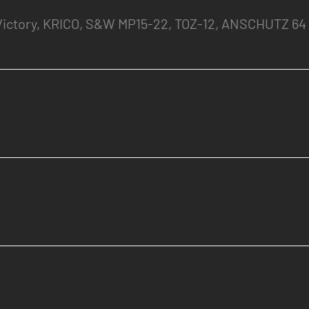
Victory, KRICO, S&W MP15-22, TOZ-12, ANSCHUTZ 64