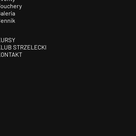
Vouchery
aleria
Cennik
KURSY
KLUB STRZELECKI
KONTAKT