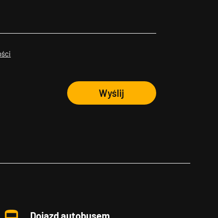
ości
Wyślij
Dojazd autobusem