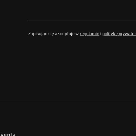
Zapisując się akceptujesz
regulamin
i
politykę prywatn
Eventy