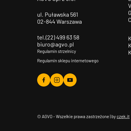
G
ul. Puławska 561
02-844 Warszawa
tel.(22) 499 63 58
biuro@agvo.pl
Regulamin strzelnicy
Regulamin sklepu internetowego
Agvo
Agvo
Agvo
Facebook
Instagram
YouTube
© AGVO - Wszelkie prawa zastrzeżone | by
czek.it