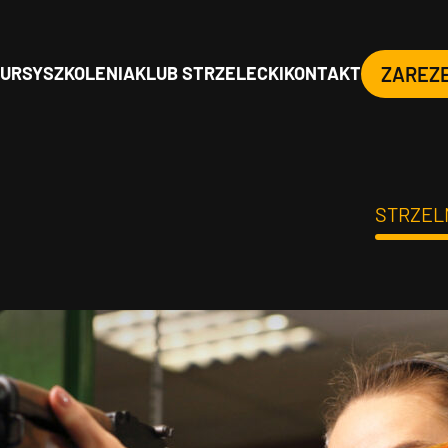
URSY
SZKOLENIA
KLUB STRZELECKI
KONTAKT
ZAREZ
STRZEL