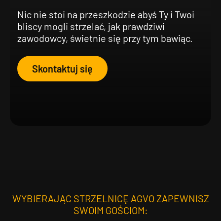
Nic nie stoi na przeszkodzie abyś Ty i Twoi
This site uses cookies to provide services at the highest level. By 
bliscy mogli strzelać, jak prawdziwi
use the site, you agree to their use.
zawodowcy, świetnie się przy tym bawiąc.
Privacy policy
Akceptuję
Skontaktuj się
WYBIERAJĄC STRZELNICĘ AGVO ZAPEWNISZ
SWOIM GOŚCIOM: