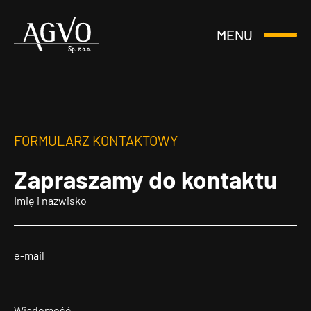
MENU
Otwórz
Header
lub
Logo
Zamknij
Menu
FORMULARZ KONTAKTOWY
Zapraszamy
do kontaktu