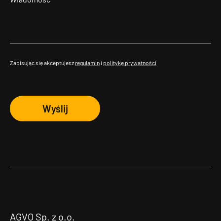
Zapisując się akceptujesz
regulamin
i
politykę prywatności
Wyślij
AGVO Sp. z o.o.