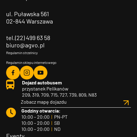
ul. Puławska 561
02-844 Warszawa
tel.(22) 499 63 58
biuro@agvo.pl
Regulamin strzelnicy
Regulamin sklepu internetowego
Agvo
Agvo
Agvo
Dojazd autobusem
Facebook
Instagram
YouTube
przystanek Pelikanów
209, 319, 709, 715, 727, 739, 809, N83
Zobacz mapę dojazdu
Godziny otwarcia:
10:00 – 20:00
|
PN-PT
10:00 – 20:00
|
SB
10:00 – 20:00
|
ND
Eventy