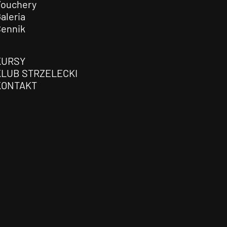
Vouchery
aleria
Cennik
KURSY
KLUB STRZELECKI
KONTAKT