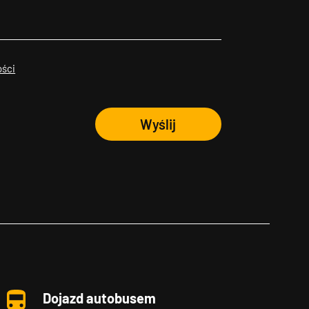
ości
Wyślij
Dojazd autobusem