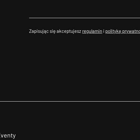
Zapisując się akceptujesz
regulamin
i
politykę prywatn
Eventy