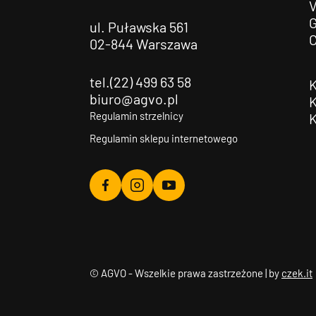
G
ul. Puławska 561
02-844 Warszawa
tel.(22) 499 63 58
biuro@agvo.pl
Regulamin strzelnicy
Regulamin sklepu internetowego
Agvo
Agvo
Agvo
Facebook
Instagram
YouTube
© AGVO - Wszelkie prawa zastrzeżone | by
czek.it