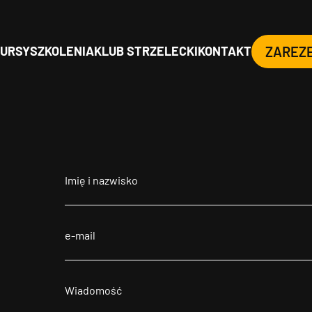
URSY
SZKOLENIA
KLUB STRZELECKI
KONTAKT
ZAREZ