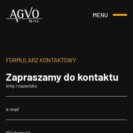
MENU
Otwórz
Header
lub
Logo
Zamknij
Menu
FORMULARZ KONTAKTOWY
Zapraszamy
do kontaktu