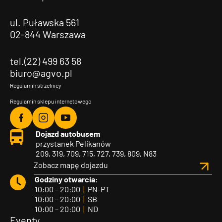
ul. Puławska 561
02-844 Warszawa
tel.(22) 499 63 58
biuro@agvo.pl
Regulamin strzelnicy
Regulamin sklepu internetowego
Agvo
Agvo
Agvo
Dojazd autobusem
Facebook
Instagram
YouTube
przystanek Pelikanów
209, 319, 709, 715, 727, 739, 809, N83
Zobacz mapę dojazdu
Godziny otwarcia:
10:00 – 20:00
|
PN-PT
10:00 – 20:00
|
SB
10:00 – 20:00
|
ND
Eventy