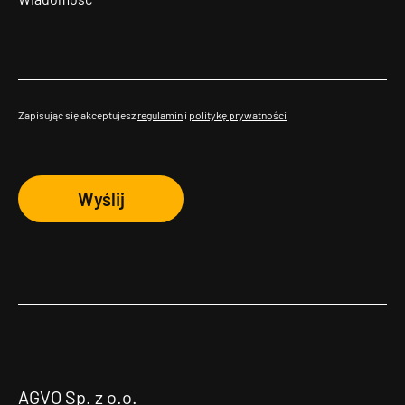
Zapisując się akceptujesz
regulamin
i
politykę prywatności
Wyślij
AGVO Sp. z o.o.