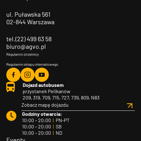
ul. Puławska 561
02-844 Warszawa
tel.(22) 499 63 58
biuro@agvo.pl
Regulamin strzelnicy
Regulamin sklepu internetowego
Agvo
Agvo
Agvo
Dojazd autobusem
Facebook
Instagram
YouTube
przystanek Pelikanów
209, 319, 709, 715, 727, 739, 809, N83
Zobacz mapę dojazdu
Godziny otwarcia:
10:00 – 20:00
|
PN-PT
10:00 – 20:00
|
SB
10:00 – 20:00
|
ND
Eventy