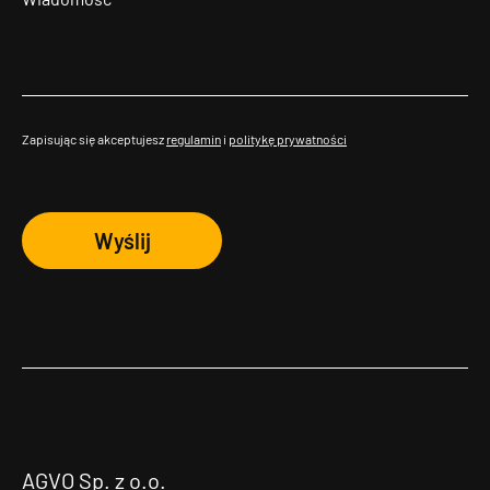
Zapisując się akceptujesz
regulamin
i
politykę prywatności
Wyślij
AGVO Sp. z o.o.