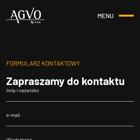
MENU
Otwórz
Header
lub
Logo
Zamknij
Menu
FORMULARZ KONTAKTOWY
Zapraszamy
do kontaktu