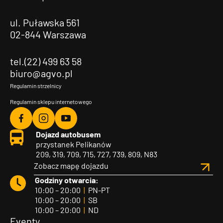
ul. Puławska 561
02-844 Warszawa
tel.(22) 499 63 58
biuro@agvo.pl
Regulamin strzelnicy
Regulamin sklepu internetowego
Agvo
Agvo
Agvo
Dojazd autobusem
Facebook
Instagram
YouTube
przystanek Pelikanów
209, 319, 709, 715, 727, 739, 809, N83
Zobacz mapę dojazdu
Godziny otwarcia:
10:00 – 20:00
|
PN-PT
10:00 – 20:00
|
SB
10:00 – 20:00
|
ND
Eventy