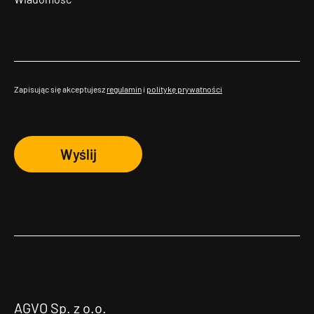
Zapisując się akceptujesz
regulamin
i
politykę prywatności
Wyślij
AGVO Sp. z o.o.