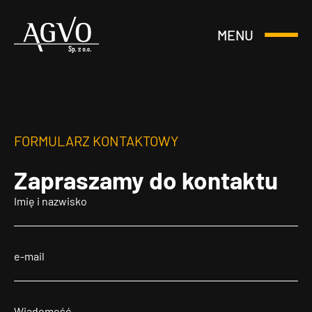
MENU
Otwórz
Header
lub
Logo
Zamknij
Menu
FORMULARZ KONTAKTOWY
Zapraszamy
do kontaktu