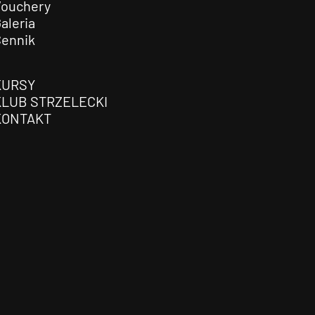
Vouchery
aleria
Cennik
KURSY
KLUB STRZELECKI
KONTAKT