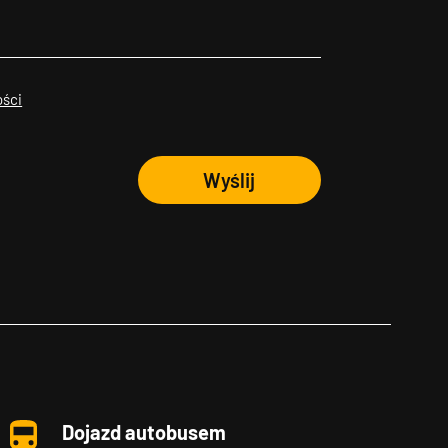
ości
Wyślij
Dojazd autobusem