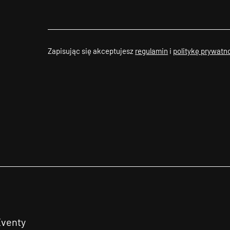
Zapisując się akceptujesz
regulamin
i
politykę prywatn
Eventy