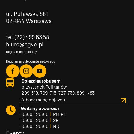
ul. Puławska 561
02-844 Warszawa
tel.(22) 499 63 58
biuro@agvo.pl
Regulamin strzelnicy
Regulamin sklepu internetowego
Agvo
Agvo
Agvo
Dojazd autobusem
Facebook
Instagram
YouTube
przystanek Pelikanów
209, 319, 709, 715, 727, 739, 809, N83
Zobacz mapę dojazdu
Godziny otwarcia:
10:00 – 20:00
|
PN-PT
10:00 – 20:00
|
SB
10:00 – 20:00
|
ND
Eventy