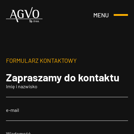
MENU
Otwórz
Header
lub
Logo
Zamknij
Menu
FORMULARZ KONTAKTOWY
Zapraszamy
do kontaktu