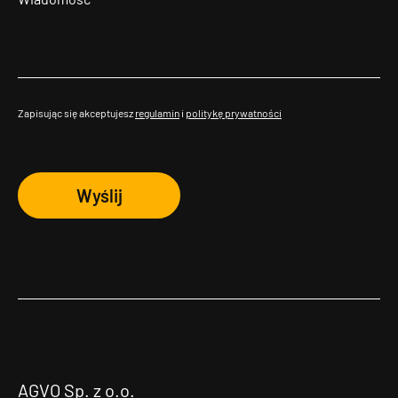
Zapisując się akceptujesz
regulamin
i
politykę prywatności
Wyślij
AGVO Sp. z o.o.