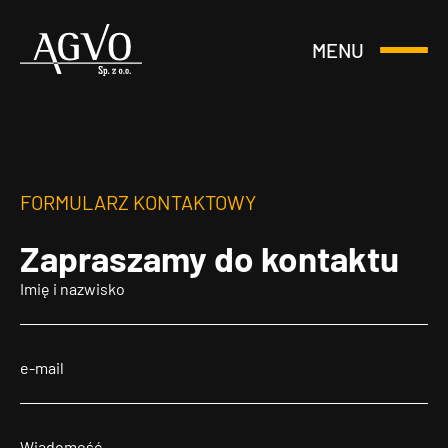
MENU
Otwórz
Header
lub
Logo
Zamknij
Menu
FORMULARZ KONTAKTOWY
Zapraszamy
do kontaktu