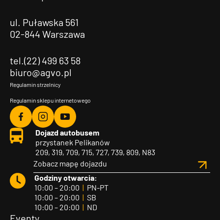
ul. Puławska 561
02-844 Warszawa
tel.(22) 499 63 58
biuro@agvo.pl
Regulamin strzelnicy
Regulamin sklepu internetowego
Agvo
Agvo
Agvo
Dojazd autobusem
Facebook
Instagram
YouTube
przystanek Pelikanów
209, 319, 709, 715, 727, 739, 809, N83
Zobacz mapę dojazdu
Godziny otwarcia:
10:00 – 20:00
|
PN-PT
10:00 – 20:00
|
SB
10:00 – 20:00
|
ND
Eventy