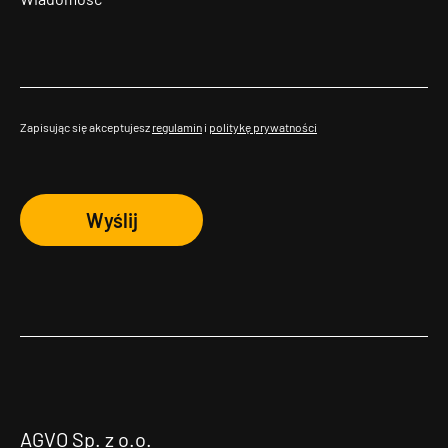
Zapisując się akceptujesz
regulamin
i
politykę prywatności
Wyślij
AGVO Sp. z o.o.