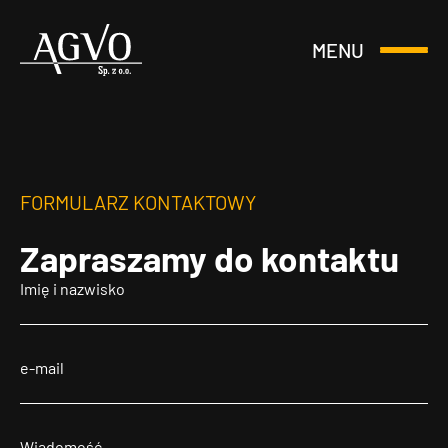
MENU
Otwórz
Header
lub
Logo
Zamknij
Menu
FORMULARZ KONTAKTOWY
Zapraszamy
do kontaktu