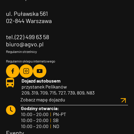
ul. Puławska 561
02-844 Warszawa
tel.(22) 499 63 58
biuro@agvo.pl
Regulamin strzelnicy
Regulamin sklepu internetowego
Agvo
Agvo
Agvo
Dojazd autobusem
Facebook
Instagram
YouTube
przystanek Pelikanów
209, 319, 709, 715, 727, 739, 809, N83
Zobacz mapę dojazdu
Godziny otwarcia:
10:00 – 20:00
|
PN-PT
10:00 – 20:00
|
SB
10:00 – 20:00
|
ND
Eventy