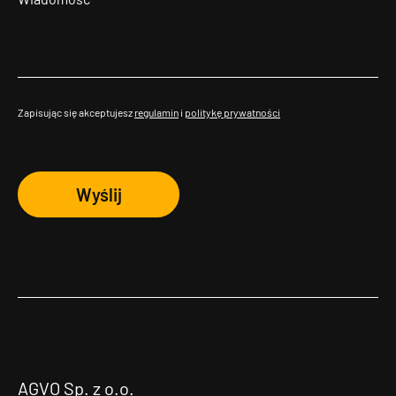
Zapisując się akceptujesz
regulamin
i
politykę prywatności
Wyślij
AGVO Sp. z o.o.