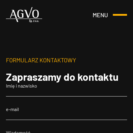
MENU
Otwórz
Header
lub
Logo
Zamknij
Menu
FORMULARZ KONTAKTOWY
Zapraszamy
do kontaktu