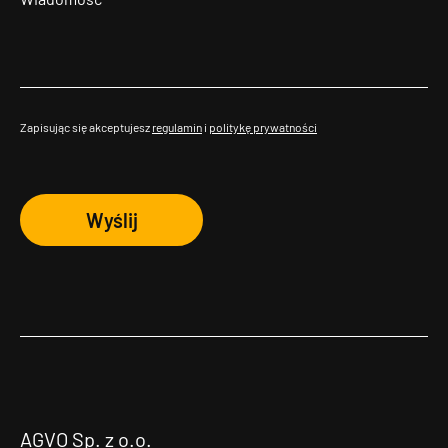
Zapisując się akceptujesz
regulamin
i
politykę prywatności
Wyślij
AGVO Sp. z o.o.