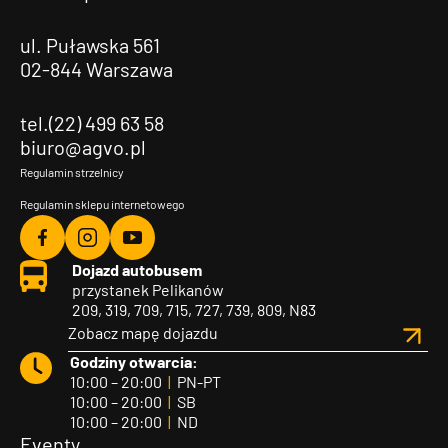
ul. Puławska 561
02-844 Warszawa
tel.(22) 499 63 58
biuro@agvo.pl
Regulamin strzelnicy
Regulamin sklepu internetowego
Agvo
Agvo
Agvo
Dojazd autobusem
Facebook
Instagram
YouTube
przystanek Pelikanów
209, 319, 709, 715, 727, 739, 809, N83
Zobacz mapę dojazdu
Godziny otwarcia:
10:00 – 20:00
|
PN-PT
10:00 – 20:00
|
SB
10:00 – 20:00
|
ND
Eventy