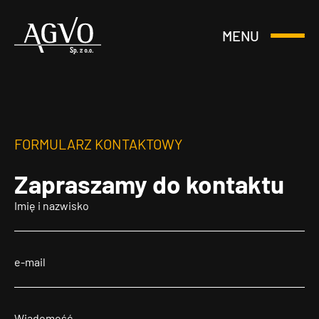
MENU
Otwórz
Header
lub
Logo
Zamknij
Menu
FORMULARZ KONTAKTOWY
Zapraszamy
do kontaktu