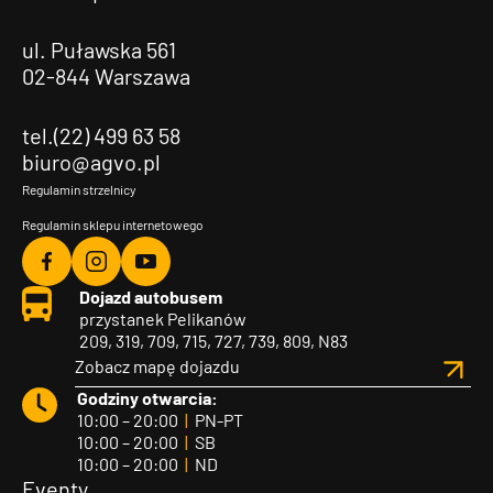
ul. Puławska 561
02-844 Warszawa
tel.(22) 499 63 58
biuro@agvo.pl
Regulamin strzelnicy
Regulamin sklepu internetowego
Agvo
Agvo
Agvo
Dojazd autobusem
Facebook
Instagram
YouTube
przystanek Pelikanów
209, 319, 709, 715, 727, 739, 809, N83
Zobacz mapę dojazdu
Godziny otwarcia:
10:00 – 20:00
|
PN-PT
10:00 – 20:00
|
SB
10:00 – 20:00
|
ND
Eventy