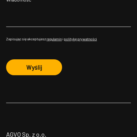
Zapisując się akceptujesz
regulamin
i
politykę prywatności
Wyślij
AGVO Sp. z o.o.