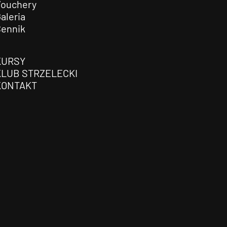
Vouchery
aleria
Cennik
KURSY
KLUB STRZELECKI
KONTAKT