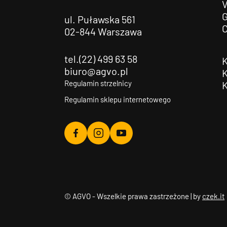
G
ul. Puławska 561
02-844 Warszawa
tel.(22) 499 63 58
biuro@agvo.pl
Regulamin strzelnicy
Regulamin sklepu internetowego
Agvo
Agvo
Agvo
Facebook
Instagram
YouTube
© AGVO - Wszelkie prawa zastrzeżone | by
czek.it