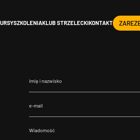
URSY
SZKOLENIA
KLUB STRZELECKI
KONTAKT
ZAREZ