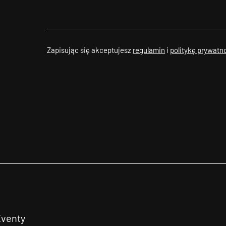
Zapisując się akceptujesz
regulamin
i
politykę prywatn
Eventy