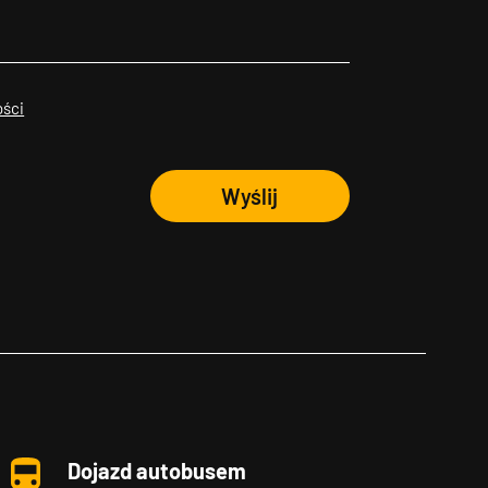
ości
Wyślij
Dojazd autobusem