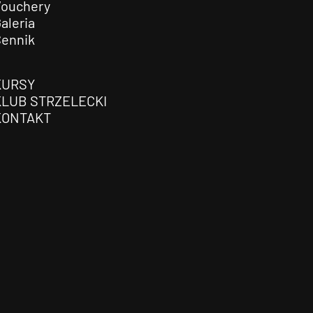
Vouchery
aleria
Cennik
KURSY
KLUB STRZELECKI
KONTAKT