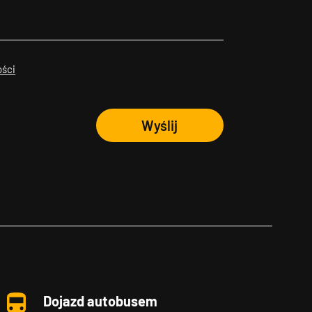
ości
Wyślij
Dojazd autobusem