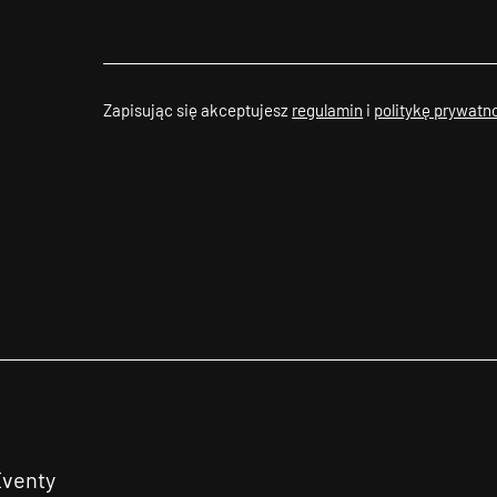
Zapisując się akceptujesz
regulamin
i
politykę prywatn
Eventy