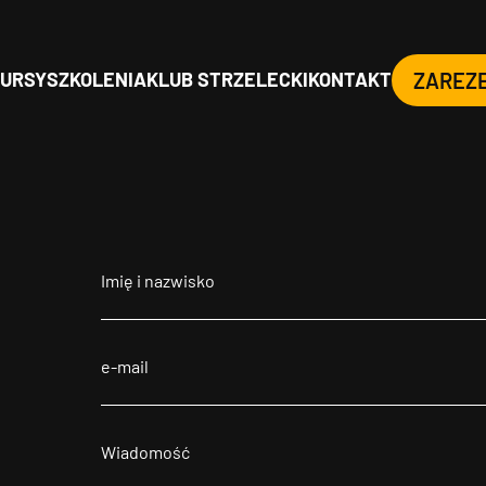
URSY
SZKOLENIA
KLUB STRZELECKI
KONTAKT
ZAREZ