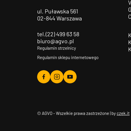
G
ul. Puławska 561
02-844 Warszawa
tel.(22) 499 63 58
biuro@agvo.pl
Regulamin strzelnicy
Regulamin sklepu internetowego
Agvo
Agvo
Agvo
Facebook
Instagram
YouTube
© AGVO - Wszelkie prawa zastrzeżone | by
czek.it