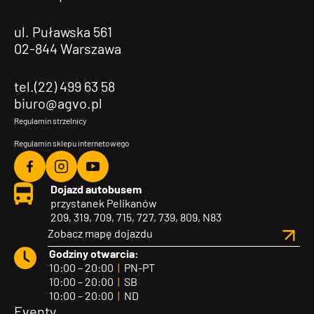
ul. Puławska 561
02-844 Warszawa
tel.(22) 499 63 58
biuro@agvo.pl
Regulamin strzelnicy
Regulamin sklepu internetowego
Agvo
Agvo
Agvo
Dojazd autobusem
Facebook
Instagram
YouTube
przystanek Pelikanów
209, 319, 709, 715, 727, 739, 809, N83
Zobacz mapę dojazdu
Godziny otwarcia:
10:00 – 20:00
|
PN-PT
10:00 – 20:00
|
SB
10:00 – 20:00
|
ND
Eventy