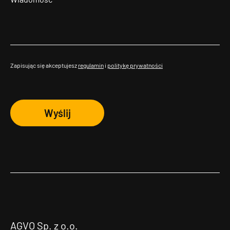
Zapisując się akceptujesz
regulamin
i
politykę prywatności
Wyślij
AGVO Sp. z o.o.