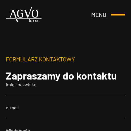
MENU
Otwórz
Header
lub
Logo
Zamknij
Menu
FORMULARZ KONTAKTOWY
Zapraszamy
do kontaktu