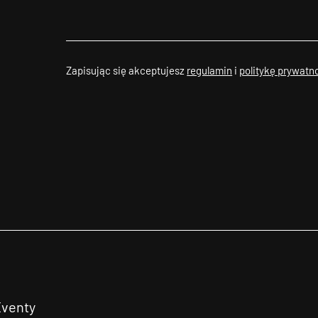
Zapisując się akceptujesz
regulamin
i
politykę prywatn
Eventy