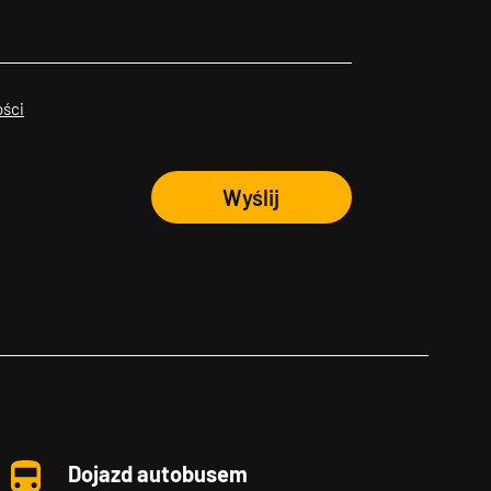
ości
Wyślij
Dojazd autobusem