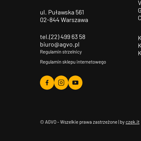
G
ul. Puławska 561
02-844 Warszawa
tel.(22) 499 63 58
biuro@agvo.pl
Regulamin strzelnicy
Regulamin sklepu internetowego
Agvo
Agvo
Agvo
Facebook
Instagram
YouTube
© AGVO - Wszelkie prawa zastrzeżone | by
czek.it