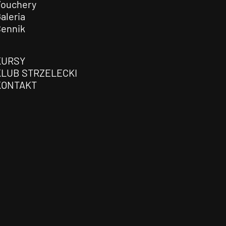
Vouchery
aleria
Cennik
KURSY
KLUB STRZELECKI
KONTAKT