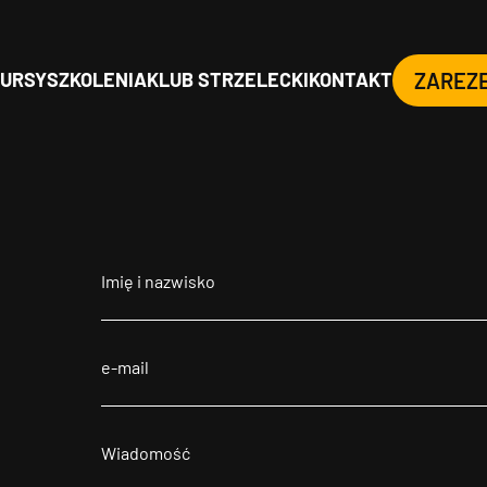
URSY
SZKOLENIA
KLUB STRZELECKI
KONTAKT
ZAREZ