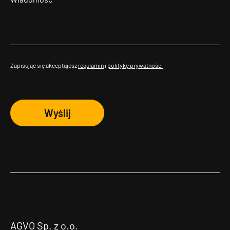
Zapisując się akceptujesz
regulamin
i
politykę prywatności
Wyślij
AGVO Sp. z o.o.