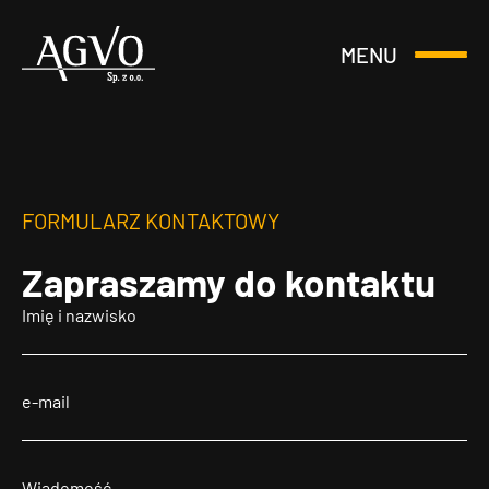
MENU
Otwórz
Header
lub
Logo
Zamknij
Menu
FORMULARZ KONTAKTOWY
Zapraszamy
do kontaktu