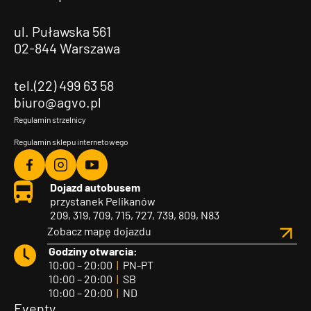
ul. Puławska 561
02-844 Warszawa
tel.(22) 499 63 58
biuro@agvo.pl
Regulamin strzelnicy
Regulamin sklepu internetowego
Agvo
Agvo
Agvo
Dojazd autobusem
Facebook
Instagram
YouTube
przystanek Pelikanów
209, 319, 709, 715, 727, 739, 809, N83
Zobacz mapę dojazdu
Godziny otwarcia:
10:00 – 20:00
|
PN-PT
10:00 – 20:00
|
SB
10:00 – 20:00
|
ND
Eventy