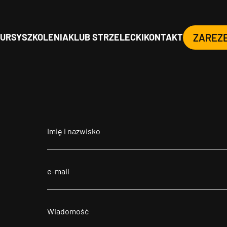
URSY
SZKOLENIA
KLUB STRZELECKI
KONTAKT
ZAREZ