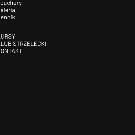
Vouchery
aleria
Cennik
KURSY
KLUB STRZELECKI
KONTAKT