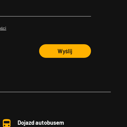
ości
Wyślij
Dojazd autobusem