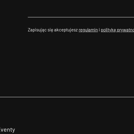
Zapisując się akceptujesz
regulamin
i
politykę prywatn
Eventy