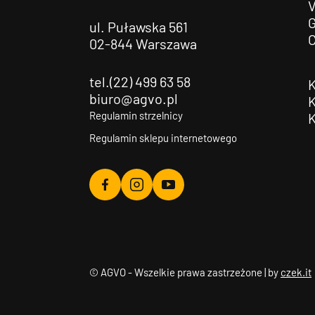
G
ul. Puławska 561
02-844 Warszawa
tel.(22) 499 63 58
biuro@agvo.pl
Regulamin strzelnicy
Regulamin sklepu internetowego
Agvo
Agvo
Agvo
Facebook
Instagram
YouTube
© AGVO - Wszelkie prawa zastrzeżone | by
czek.it