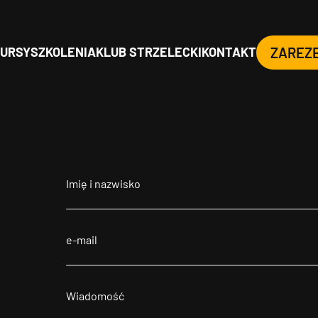
URSY
SZKOLENIA
KLUB STRZELECKI
KONTAKT
ZAREZ