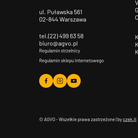
G
ul. Puławska 561
02-844 Warszawa
tel.(22) 499 63 58
biuro@agvo.pl
Regulamin strzelnicy
Regulamin sklepu internetowego
Agvo
Agvo
Agvo
Facebook
Instagram
YouTube
© AGVO - Wszelkie prawa zastrzeżone | by
czek.it