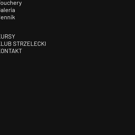
Vouchery
aleria
Cennik
KURSY
KLUB STRZELECKI
KONTAKT