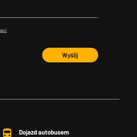
ości
Wyślij
Dojazd autobusem