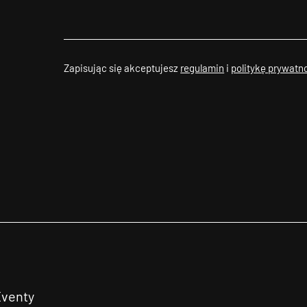
Zapisując się akceptujesz
regulamin
i
politykę prywatn
Eventy