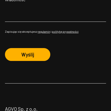
Zapisując się akceptujesz
regulamin
i
politykę prywatności
Wyślij
AGVO Sp. z o.o.