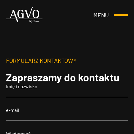
MENU
Otwórz
Header
lub
Logo
Zamknij
Menu
FORMULARZ KONTAKTOWY
Zapraszamy
do kontaktu