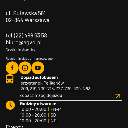
ul. Puławska 561
02-844 Warszawa
tel.(22) 499 63 58
biuro@agvo.pl
Regulamin strzelnicy
Regulamin sklepu internetowego
Agvo
Agvo
Agvo
Dojazd autobusem
Facebook
Instagram
YouTube
przystanek Pelikanów
209, 319, 709, 715, 727, 739, 809, N83
Zobacz mapę dojazdu
Godziny otwarcia:
10:00 – 20:00
|
PN-PT
10:00 – 20:00
|
SB
10:00 – 20:00
|
ND
Eventy