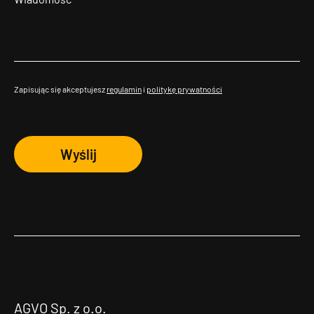
Zapisując się akceptujesz
regulamin
i
politykę prywatności
Wyślij
AGVO Sp. z o.o.