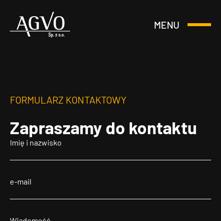
MENU
Otwórz
Header
lub
Logo
Zamknij
Menu
FORMULARZ KONTAKTOWY
Zapraszamy
do kontaktu