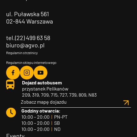
ul. Puławska 561
02-844 Warszawa
tel.(22) 499 63 58
biuro@agvo.pl
Regulamin strzelnicy
Regulamin sklepu internetowego
Agvo
Agvo
Agvo
Dojazd autobusem
Facebook
Instagram
YouTube
przystanek Pelikanów
209, 319, 709, 715, 727, 739, 809, N83
Zobacz mapę dojazdu
Godziny otwarcia:
10:00 – 20:00
|
PN-PT
10:00 – 20:00
|
SB
10:00 – 20:00
|
ND
Eventy