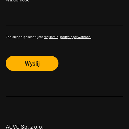
Zapisując się akceptujesz
regulamin
i
politykę prywatności
Wyślij
AGVO Sp. z o.o.