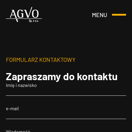
MENU
Otwórz
Header
lub
Logo
Zamknij
Menu
FORMULARZ KONTAKTOWY
Zapraszamy
do kontaktu