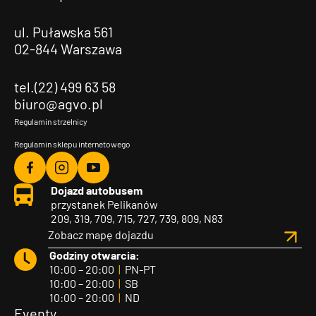
ul. Puławska 561
02-844 Warszawa
tel.(22) 499 63 58
biuro@agvo.pl
Regulamin strzelnicy
Regulamin sklepu internetowego
Agvo
Agvo
Agvo
Dojazd autobusem
Facebook
Instagram
YouTube
przystanek Pelikanów
209, 319, 709, 715, 727, 739, 809, N83
Zobacz mapę dojazdu
Godziny otwarcia:
10:00 – 20:00
|
PN-PT
10:00 – 20:00
|
SB
10:00 – 20:00
|
ND
Eventy