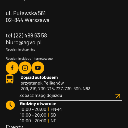
ul. Puławska 561
02-844 Warszawa
tel.(22) 499 63 58
biuro@agvo.pl
Regulamin strzelnicy
Regulamin sklepu internetowego
Agvo
Agvo
Agvo
Dojazd autobusem
Facebook
Instagram
YouTube
przystanek Pelikanów
209, 319, 709, 715, 727, 739, 809, N83
Zobacz mapę dojazdu
Godziny otwarcia:
10:00 – 20:00
|
PN-PT
10:00 – 20:00
|
SB
10:00 – 20:00
|
ND
Eventy