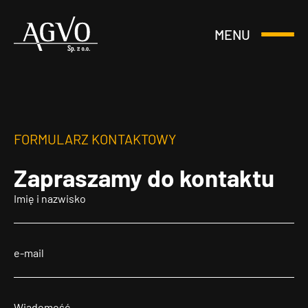
MENU
Otwórz
Header
lub
Logo
Zamknij
Menu
FORMULARZ KONTAKTOWY
Zapraszamy
do kontaktu