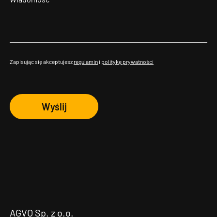
Zapisując się akceptujesz
regulamin
i
politykę prywatności
Wyślij
AGVO Sp. z o.o.