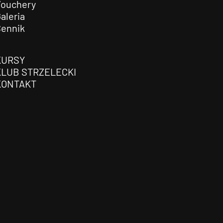
Vouchery
aleria
Cennik
KURSY
KLUB STRZELECKI
KONTAKT