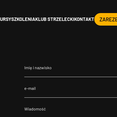
URSY
SZKOLENIA
KLUB STRZELECKI
KONTAKT
ZAREZ