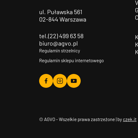
G
ul. Puławska 561
02-844 Warszawa
tel.(22) 499 63 58
biuro@agvo.pl
Regulamin strzelnicy
Regulamin sklepu internetowego
Agvo
Agvo
Agvo
Facebook
Instagram
YouTube
© AGVO - Wszelkie prawa zastrzeżone | by
czek.it