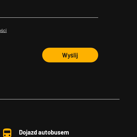
ości
Wyślij
Dojazd autobusem