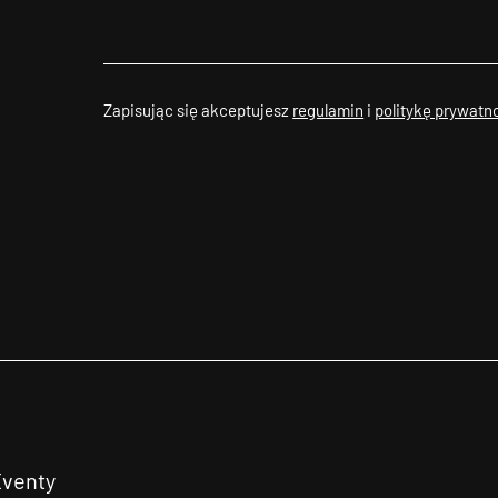
Zapisując się akceptujesz
regulamin
i
politykę prywatn
Eventy