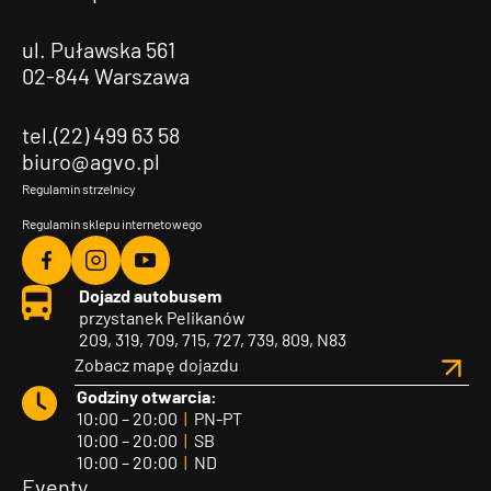
ul. Puławska 561
02-844 Warszawa
tel.(22) 499 63 58
biuro@agvo.pl
Regulamin strzelnicy
Regulamin sklepu internetowego
Agvo
Agvo
Agvo
Dojazd autobusem
Facebook
Instagram
YouTube
przystanek Pelikanów
209, 319, 709, 715, 727, 739, 809, N83
Zobacz mapę dojazdu
Godziny otwarcia:
10:00 – 20:00
|
PN-PT
10:00 – 20:00
|
SB
10:00 – 20:00
|
ND
Eventy