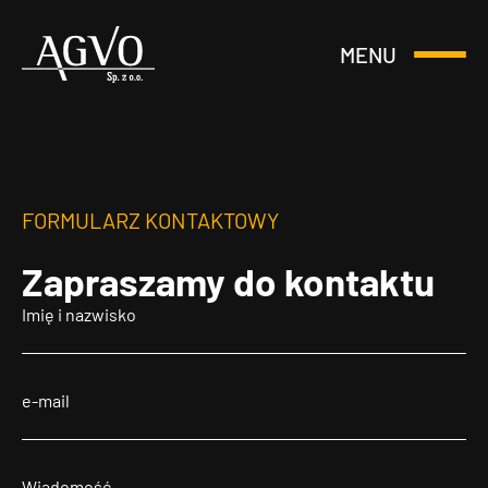
MENU
Otwórz
Header
lub
Logo
Zamknij
Menu
FORMULARZ KONTAKTOWY
Zapraszamy
do kontaktu