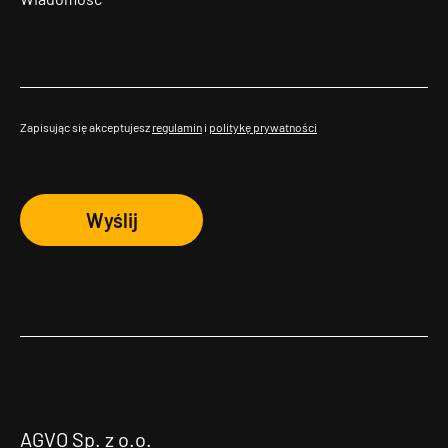
Zapisując się akceptujesz
regulamin
i
politykę prywatności
Wyślij
AGVO Sp. z o.o.