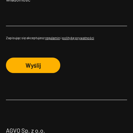
Zapisując się akceptujesz
regulamin
i
politykę prywatności
Wyślij
AGVO Sp. z o.o.