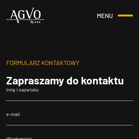
MENU
Otwórz
Header
lub
Logo
Zamknij
Menu
FORMULARZ KONTAKTOWY
Zapraszamy
do kontaktu