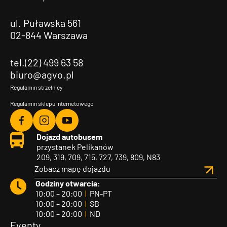
ul. Puławska 561
02-844 Warszawa
tel.(22) 499 63 58
biuro@agvo.pl
Regulamin strzelnicy
Regulamin sklepu internetowego
Agvo
Agvo
Agvo
Dojazd autobusem
Facebook
Instagram
YouTube
przystanek Pelikanów
209, 319, 709, 715, 727, 739, 809, N83
Zobacz mapę dojazdu
Godziny otwarcia:
10:00 – 20:00
|
PN-PT
10:00 – 20:00
|
SB
10:00 – 20:00
|
ND
Eventy