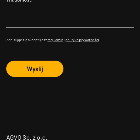
Zapisując się akceptujesz
regulamin
i
politykę prywatności
Wyślij
AGVO Sp. z o.o.