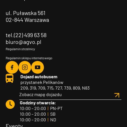
ul. Puławska 561
02-844 Warszawa
tel.(22) 499 63 58
biuro@agvo.pl
Regulamin strzelnicy
Regulamin sklepu internetowego
Agvo
Agvo
Agvo
Dojazd autobusem
Facebook
Instagram
YouTube
przystanek Pelikanów
209, 319, 709, 715, 727, 739, 809, N83
Zobacz mapę dojazdu
Godziny otwarcia:
10:00 – 20:00
|
PN-PT
10:00 – 20:00
|
SB
10:00 – 20:00
|
ND
Eventy