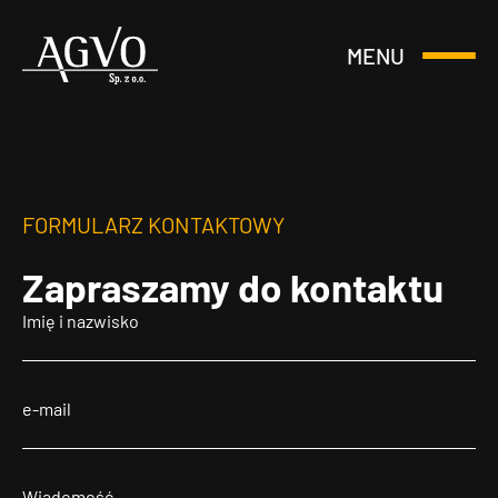
MENU
Otwórz
Header
lub
Logo
Zamknij
Menu
FORMULARZ KONTAKTOWY
Zapraszamy
do kontaktu