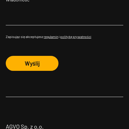
Zapisując się akceptujesz
regulamin
i
politykę prywatności
Wyślij
AGVO Sp. z o.o.