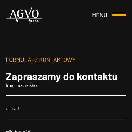
MENU
Otwórz
Header
lub
Logo
Zamknij
Menu
FORMULARZ KONTAKTOWY
Zapraszamy
do kontaktu