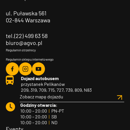
ul. Puławska 561
02-844 Warszawa
tel.(22) 499 63 58
biuro@agvo.pl
Regulamin strzelnicy
Regulamin sklepu internetowego
Agvo
Agvo
Agvo
Dojazd autobusem
Facebook
Instagram
YouTube
przystanek Pelikanów
209, 319, 709, 715, 727, 739, 809, N83
Zobacz mapę dojazdu
Godziny otwarcia:
10:00 – 20:00
|
PN-PT
10:00 – 20:00
|
SB
10:00 – 20:00
|
ND
Eventy