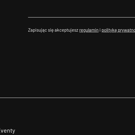
Zapisując się akceptujesz
regulamin
i
politykę prywatn
Eventy