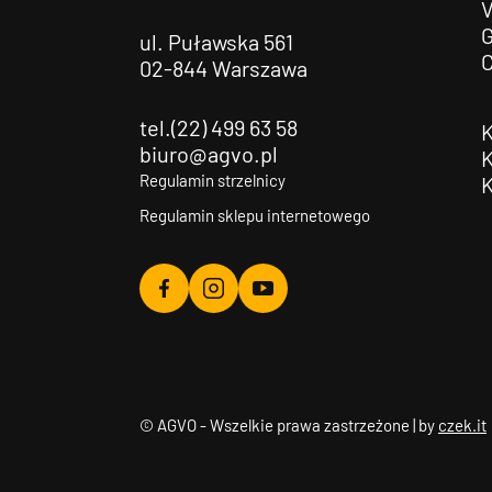
G
ul. Puławska 561
02-844 Warszawa
tel.(22) 499 63 58
biuro@agvo.pl
Regulamin strzelnicy
Regulamin sklepu internetowego
Agvo
Agvo
Agvo
Facebook
Instagram
YouTube
© AGVO - Wszelkie prawa zastrzeżone | by
czek.it