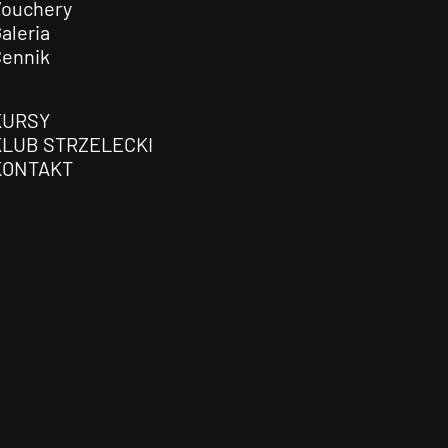
Vouchery
aleria
Cennik
KURSY
KLUB STRZELECKI
KONTAKT