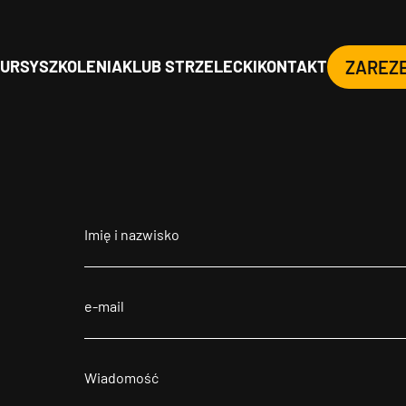
URSY
SZKOLENIA
KLUB STRZELECKI
KONTAKT
ZAREZ