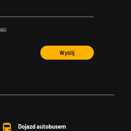
ości
Wyślij
Dojazd autobusem