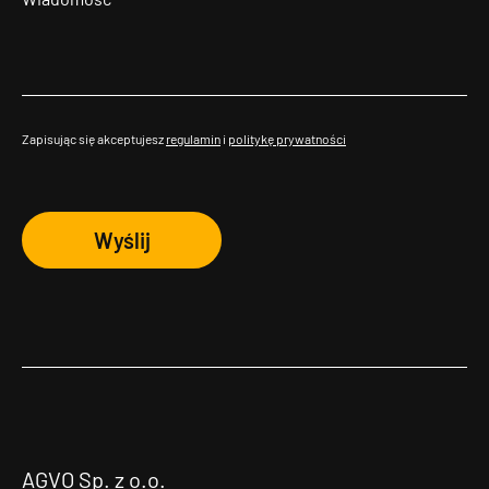
Zapisując się akceptujesz
regulamin
i
politykę prywatności
Wyślij
AGVO Sp. z o.o.