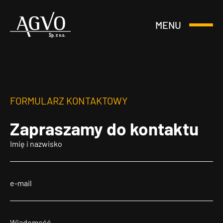
MENU
Otwórz
Header
lub
Logo
Zamknij
Menu
FORMULARZ KONTAKTOWY
Zapraszamy
do kontaktu