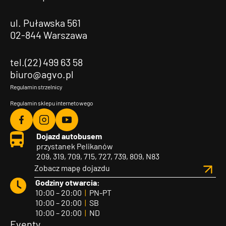
ul. Puławska 561
02-844 Warszawa
tel.(22) 499 63 58
biuro@agvo.pl
Regulamin strzelnicy
Regulamin sklepu internetowego
Agvo
Agvo
Agvo
Dojazd autobusem
Facebook
Instagram
YouTube
przystanek Pelikanów
209, 319, 709, 715, 727, 739, 809, N83
Zobacz mapę dojazdu
Godziny otwarcia:
10:00 – 20:00
|
PN-PT
10:00 – 20:00
|
SB
10:00 – 20:00
|
ND
Eventy