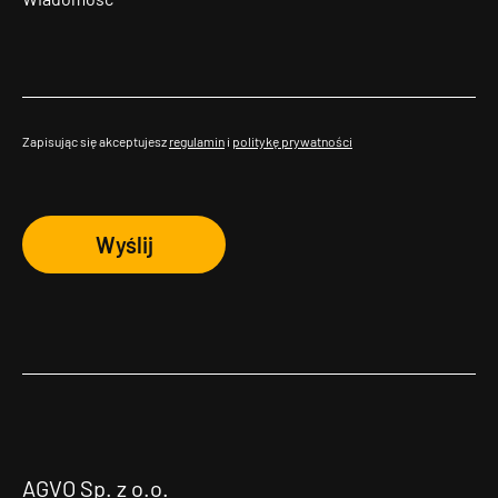
Zapisując się akceptujesz
regulamin
i
politykę prywatności
Wyślij
AGVO Sp. z o.o.