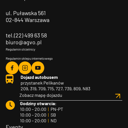
ul. Puławska 561
02-844 Warszawa
tel.(22) 499 63 58
biuro@agvo.pl
Regulamin strzelnicy
Regulamin sklepu internetowego
Agvo
Agvo
Agvo
Dojazd autobusem
Facebook
Instagram
YouTube
przystanek Pelikanów
209, 319, 709, 715, 727, 739, 809, N83
Zobacz mapę dojazdu
Godziny otwarcia:
10:00 – 20:00
|
PN-PT
10:00 – 20:00
|
SB
10:00 – 20:00
|
ND
Eventy