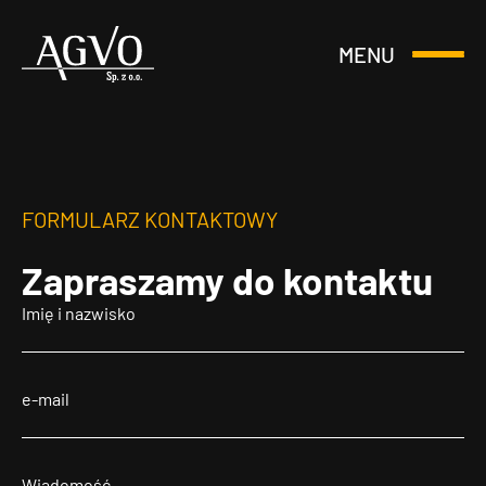
MENU
Otwórz
Header
lub
Logo
Zamknij
Menu
FORMULARZ KONTAKTOWY
Zapraszamy
do kontaktu