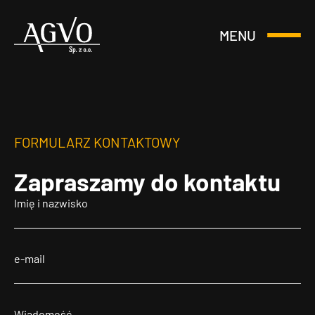
MENU
Otwórz
Header
lub
Logo
Zamknij
Menu
FORMULARZ KONTAKTOWY
Zapraszamy
do kontaktu