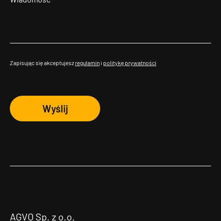
Zapisując się akceptujesz
regulamin
i
politykę prywatności
Wyślij
AGVO Sp. z o.o.