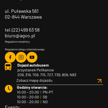
ul. Puławska 561
02-844 Warszawa
tel.(22) 499 63 58
biuro@agvo.pl
Regulamin strzelnicy
Regulamin sklepu internetowego
Agvo
Agvo
Agvo
Dojazd autobusem
Facebook
Instagram
YouTube
przystanek Pelikanów
209, 319, 709, 715, 727, 739, 809, N83
Zobacz mapę dojazdu
Godziny otwarcia:
10:00 – 20:00
|
PN-PT
10:00 – 20:00
|
SB
10:00 – 20:00
|
ND
Eventy