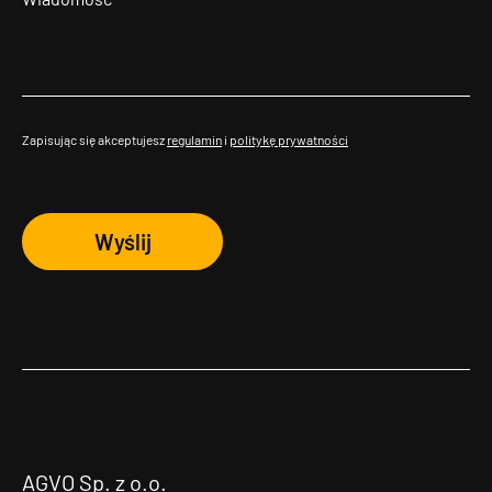
Zapisując się akceptujesz
regulamin
i
politykę prywatności
Wyślij
AGVO Sp. z o.o.