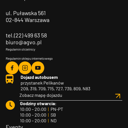
ul. Puławska 561
02-844 Warszawa
tel.(22) 499 63 58
biuro@agvo.pl
Regulamin strzelnicy
Regulamin sklepu internetowego
Agvo
Agvo
Agvo
Dojazd autobusem
Facebook
Instagram
YouTube
przystanek Pelikanów
209, 319, 709, 715, 727, 739, 809, N83
Zobacz mapę dojazdu
Godziny otwarcia:
10:00 – 20:00
|
PN-PT
10:00 – 20:00
|
SB
10:00 – 20:00
|
ND
Eventy