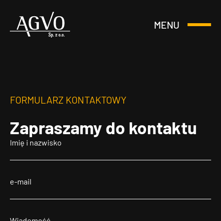
MENU
Otwórz
Header
lub
Logo
Zamknij
Menu
FORMULARZ KONTAKTOWY
Zapraszamy
do kontaktu