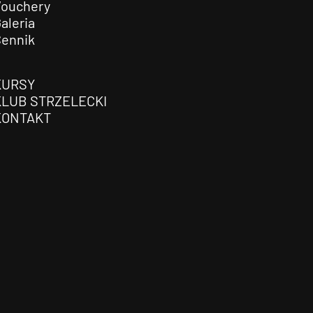
Vouchery
aleria
Cennik
KURSY
KLUB STRZELECKI
KONTAKT