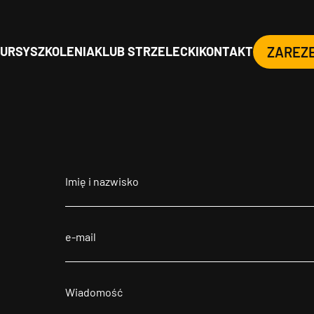
URSY
SZKOLENIA
KLUB STRZELECKI
KONTAKT
ZAREZ