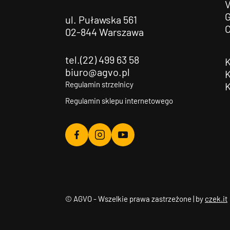
G
ul. Puławska 561
02-844 Warszawa
tel.(22) 499 63 58
biuro@agvo.pl
Regulamin strzelnicy
Regulamin sklepu internetowego
Agvo
Agvo
Agvo
Facebook
Instagram
YouTube
© AGVO - Wszelkie prawa zastrzeżone | by
czek.it