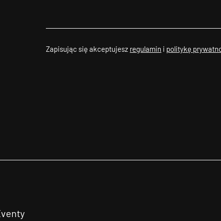
Zapisując się akceptujesz
regulamin
i
politykę prywatn
Eventy