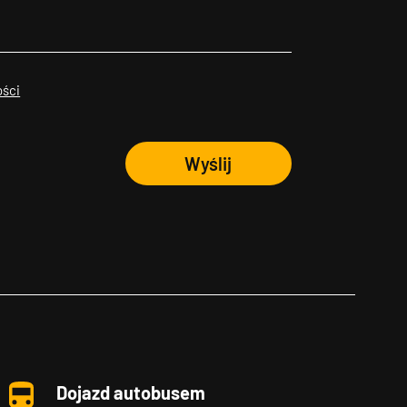
ości
Wyślij
Dojazd autobusem