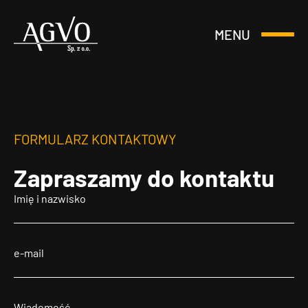
MENU
Otwórz
Header
lub
Logo
Zamknij
Menu
FORMULARZ KONTAKTOWY
Zapraszamy
do kontaktu