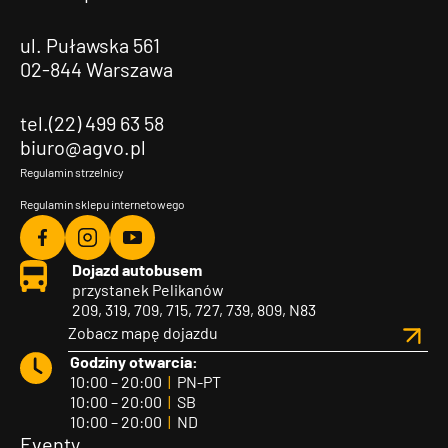
ul. Puławska 561
02-844 Warszawa
tel.(22) 499 63 58
biuro@agvo.pl
Regulamin strzelnicy
Regulamin sklepu internetowego
Agvo
Agvo
Agvo
Dojazd autobusem
Facebook
Instagram
YouTube
przystanek Pelikanów
209, 319, 709, 715, 727, 739, 809, N83
Zobacz mapę dojazdu
Godziny otwarcia:
10:00 – 20:00
|
PN-PT
10:00 – 20:00
|
SB
10:00 – 20:00
|
ND
Eventy