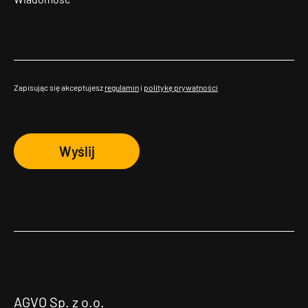
Zapisując się akceptujesz
regulamin
i
politykę prywatności
Wyślij
AGVO Sp. z o.o.