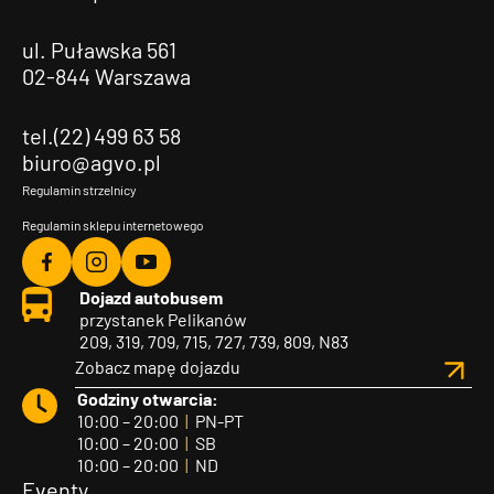
ul. Puławska 561
02-844 Warszawa
tel.(22) 499 63 58
biuro@agvo.pl
Regulamin strzelnicy
Regulamin sklepu internetowego
Agvo
Agvo
Agvo
Dojazd autobusem
Facebook
Instagram
YouTube
przystanek Pelikanów
209, 319, 709, 715, 727, 739, 809, N83
Zobacz mapę dojazdu
Godziny otwarcia:
10:00 – 20:00
|
PN-PT
10:00 – 20:00
|
SB
10:00 – 20:00
|
ND
Eventy