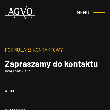
MENU
Otwórz
Header
lub
Logo
Zamknij
Menu
FORMULARZ KONTAKTOWY
Zapraszamy
do kontaktu