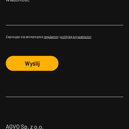
Zapisując się akceptujesz
regulamin
i
politykę prywatności
Wyślij
AGVO Sp. z o.o.