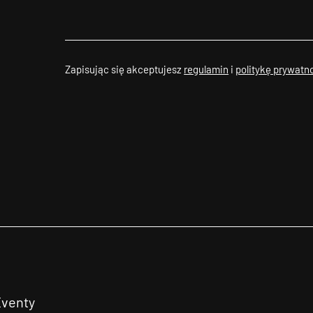
Zapisując się akceptujesz
regulamin
i
politykę prywatn
Eventy