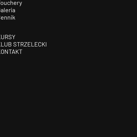
Vouchery
aleria
Cennik
KURSY
KLUB STRZELECKI
KONTAKT