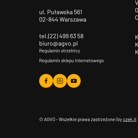
G
ul. Puławska 561
02-844 Warszawa
tel.(22) 499 63 58
biuro@agvo.pl
Regulamin strzelnicy
Regulamin sklepu internetowego
Agvo
Agvo
Agvo
Facebook
Instagram
YouTube
© AGVO - Wszelkie prawa zastrzeżone | by
czek.it