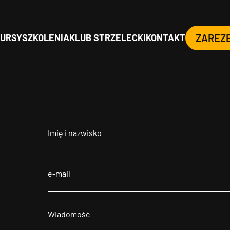
URSY
SZKOLENIA
KLUB STRZELECKI
KONTAKT
ZAREZ