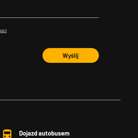
ości
Wyślij
Dojazd autobusem