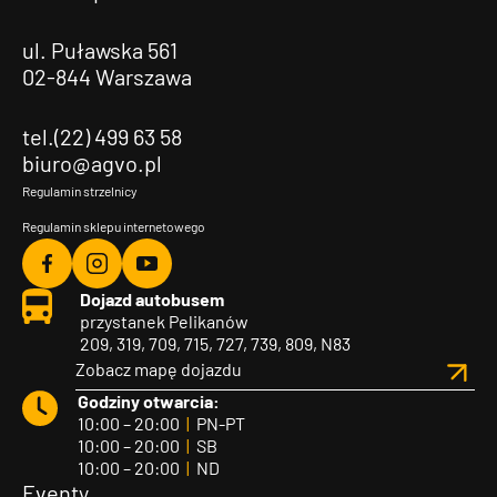
ul. Puławska 561
02-844 Warszawa
tel.(22) 499 63 58
biuro@agvo.pl
Regulamin strzelnicy
Regulamin sklepu internetowego
Agvo
Agvo
Agvo
Dojazd autobusem
Facebook
Instagram
YouTube
przystanek Pelikanów
209, 319, 709, 715, 727, 739, 809, N83
Zobacz mapę dojazdu
Godziny otwarcia:
10:00 – 20:00
|
PN-PT
10:00 – 20:00
|
SB
10:00 – 20:00
|
ND
Eventy