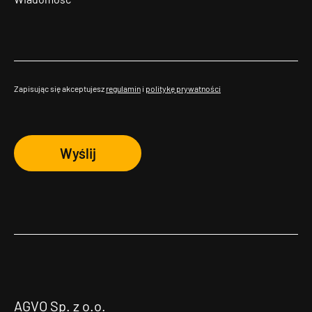
Zapisując się akceptujesz
regulamin
i
politykę prywatności
Wyślij
AGVO Sp. z o.o.