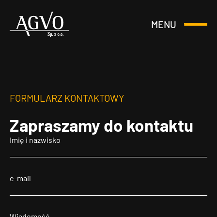
MENU
Otwórz
Header
lub
Logo
Zamknij
Menu
FORMULARZ KONTAKTOWY
Zapraszamy
do kontaktu