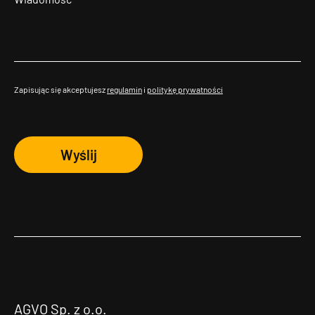
Zapisując się akceptujesz
regulamin
i
politykę prywatności
Wyślij
AGVO Sp. z o.o.