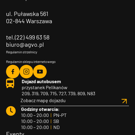
ul. Puławska 561
02-844 Warszawa
tel.(22) 499 63 58
biuro@agvo.pl
Regulamin strzelnicy
Regulamin sklepu internetowego
Agvo
Agvo
Agvo
Dojazd autobusem
Facebook
Instagram
YouTube
przystanek Pelikanów
209, 319, 709, 715, 727, 739, 809, N83
Zobacz mapę dojazdu
Godziny otwarcia:
10:00 – 20:00
|
PN-PT
10:00 – 20:00
|
SB
10:00 – 20:00
|
ND
Eventy