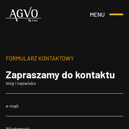
MENU
Otwórz
Header
lub
Logo
Zamknij
Menu
FORMULARZ KONTAKTOWY
Zapraszamy
do kontaktu