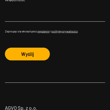
Zapisując się akceptujesz
regulamin
i
politykę prywatności
Wyślij
AGVO Sp. z o.o.