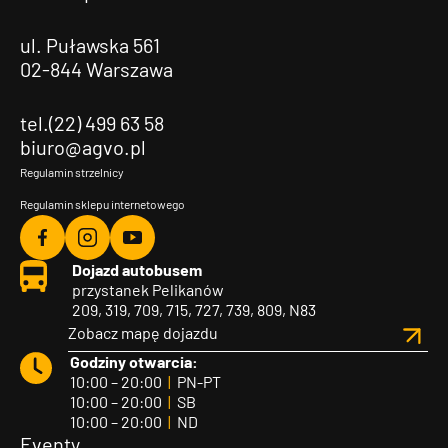
ul. Puławska 561
02-844 Warszawa
tel.(22) 499 63 58
biuro@agvo.pl
Regulamin strzelnicy
Regulamin sklepu internetowego
Agvo
Agvo
Agvo
Dojazd autobusem
Facebook
Instagram
YouTube
przystanek Pelikanów
209, 319, 709, 715, 727, 739, 809, N83
Zobacz mapę dojazdu
Godziny otwarcia:
10:00 – 20:00
|
PN-PT
10:00 – 20:00
|
SB
10:00 – 20:00
|
ND
Eventy