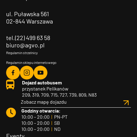
ul. Puławska 561
02-844 Warszawa
tel.(22) 499 63 58
biuro@agvo.pl
Regulamin strzelnicy
Regulamin sklepu internetowego
Agvo
Agvo
Agvo
Dojazd autobusem
Facebook
Instagram
YouTube
przystanek Pelikanów
209, 319, 709, 715, 727, 739, 809, N83
Zobacz mapę dojazdu
Godziny otwarcia:
10:00 – 20:00
|
PN-PT
10:00 – 20:00
|
SB
10:00 – 20:00
|
ND
Eventy