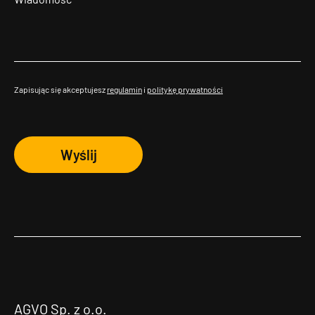
Zapisując się akceptujesz
regulamin
i
politykę prywatności
Wyślij
AGVO Sp. z o.o.