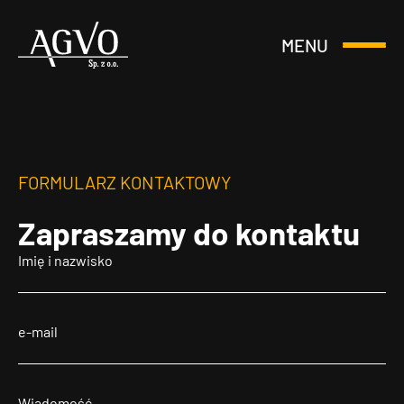
MENU
Otwórz
Header
lub
Logo
Zamknij
Menu
FORMULARZ KONTAKTOWY
Zapraszamy
do kontaktu