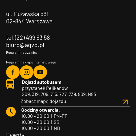
ul. Puławska 561
02-844 Warszawa
tel.(22) 499 63 58
biuro@agvo.pl
Regulamin strzelnicy
Regulamin sklepu internetowego
Agvo
Agvo
Agvo
Dojazd autobusem
Facebook
Instagram
YouTube
przystanek Pelikanów
209, 319, 709, 715, 727, 739, 809, N83
Zobacz mapę dojazdu
Godziny otwarcia:
10:00 – 20:00
|
PN-PT
10:00 – 20:00
|
SB
10:00 – 20:00
|
ND
Eventy