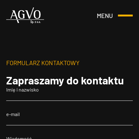
MENU
Otwórz
Header
lub
Logo
Zamknij
Menu
FORMULARZ KONTAKTOWY
Zapraszamy
do kontaktu