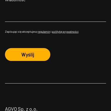
Zapisując się akceptujesz
regulamin
i
politykę prywatności
Wyślij
AGVO Sp. z o.o.