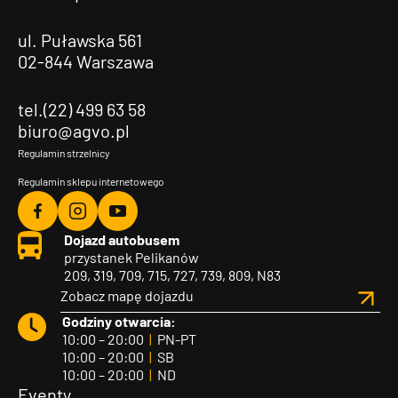
ul. Puławska 561
02-844 Warszawa
tel.(22) 499 63 58
biuro@agvo.pl
Regulamin strzelnicy
Regulamin sklepu internetowego
Agvo
Agvo
Agvo
Dojazd autobusem
Facebook
Instagram
YouTube
przystanek Pelikanów
209, 319, 709, 715, 727, 739, 809, N83
Zobacz mapę dojazdu
Godziny otwarcia:
10:00 – 20:00
|
PN-PT
10:00 – 20:00
|
SB
10:00 – 20:00
|
ND
Eventy