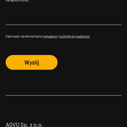
Zapisując się akceptujesz
regulamin
i
politykę prywatności
Wyślij
AGVO Sp. z o.o.