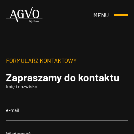
MENU
Otwórz
Header
lub
Logo
Zamknij
Menu
FORMULARZ KONTAKTOWY
Zapraszamy
do kontaktu