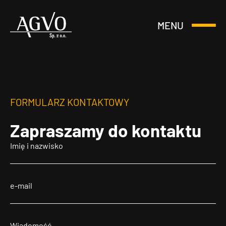
MENU
Otwórz
Header
lub
Logo
Zamknij
Menu
FORMULARZ KONTAKTOWY
Zapraszamy
do kontaktu