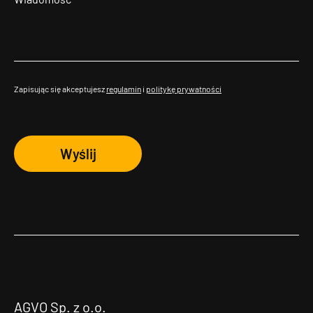
Zapisując się akceptujesz
regulamin
i
politykę prywatności
Wyślij
AGVO Sp. z o.o.