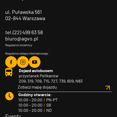
ul. Puławska 561
02-844 Warszawa
tel.(22) 499 63 58
biuro@agvo.pl
Regulamin strzelnicy
Regulamin sklepu internetowego
Agvo
Agvo
Agvo
Dojazd autobusem
Facebook
Instagram
YouTube
przystanek Pelikanów
209, 319, 709, 715, 727, 739, 809, N83
Zobacz mapę dojazdu
Godziny otwarcia:
10:00 – 20:00
|
PN-PT
10:00 – 20:00
|
SB
10:00 – 20:00
|
ND
Eventy