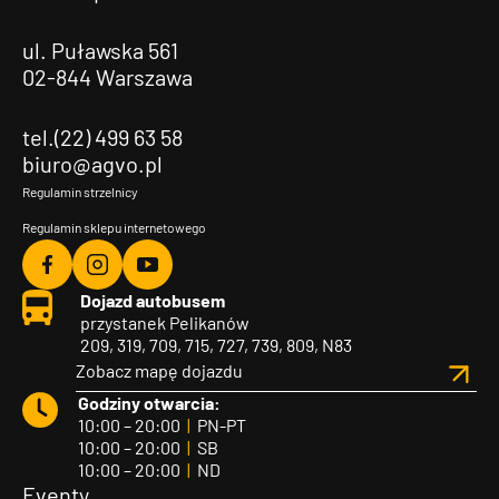
ul. Puławska 561
02-844 Warszawa
tel.(22) 499 63 58
biuro@agvo.pl
Regulamin strzelnicy
Regulamin sklepu internetowego
Agvo
Agvo
Agvo
Dojazd autobusem
Facebook
Instagram
YouTube
przystanek Pelikanów
209, 319, 709, 715, 727, 739, 809, N83
Zobacz mapę dojazdu
Godziny otwarcia:
10:00 – 20:00
|
PN-PT
10:00 – 20:00
|
SB
10:00 – 20:00
|
ND
Eventy