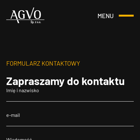
MENU
Otwórz
Header
lub
Logo
Zamknij
Menu
FORMULARZ KONTAKTOWY
Zapraszamy
do kontaktu