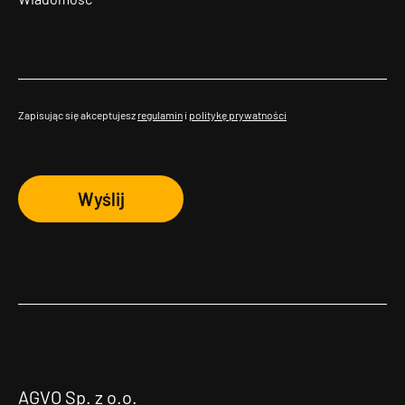
Zapisując się akceptujesz
regulamin
i
politykę prywatności
Wyślij
AGVO Sp. z o.o.