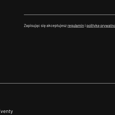
Zapisując się akceptujesz
regulamin
i
politykę prywatn
Eventy