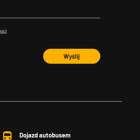
ości
Wyślij
Dojazd autobusem