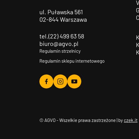
G
ul. Puławska 561
02-844 Warszawa
tel.(22) 499 63 58
biuro@agvo.pl
Regulamin strzelnicy
Regulamin sklepu internetowego
Agvo
Agvo
Agvo
Facebook
Instagram
YouTube
© AGVO - Wszelkie prawa zastrzeżone | by
czek.it