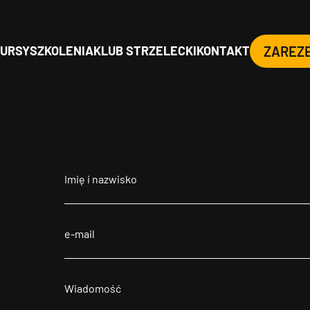
URSY
SZKOLENIA
KLUB STRZELECKI
KONTAKT
ZAREZ