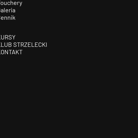
Vouchery
aleria
Cennik
KURSY
KLUB STRZELECKI
KONTAKT