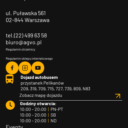
ul. Puławska 561
02-844 Warszawa
tel.(22) 499 63 58
biuro@agvo.pl
Regulamin strzelnicy
Regulamin sklepu internetowego
Agvo
Agvo
Agvo
Dojazd autobusem
Facebook
Instagram
YouTube
przystanek Pelikanów
209, 319, 709, 715, 727, 739, 809, N83
Zobacz mapę dojazdu
Godziny otwarcia:
10:00 – 20:00
|
PN-PT
10:00 – 20:00
|
SB
10:00 – 20:00
|
ND
Eventy