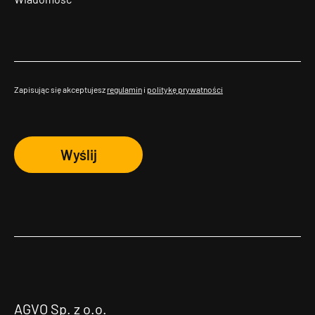
Zapisując się akceptujesz
regulamin
i
politykę prywatności
Wyślij
AGVO Sp. z o.o.