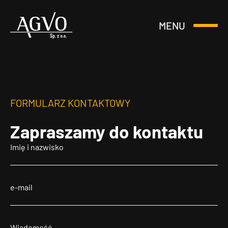
MENU
Otwórz
Header
lub
Logo
Zamknij
Menu
FORMULARZ KONTAKTOWY
Zapraszamy
do kontaktu